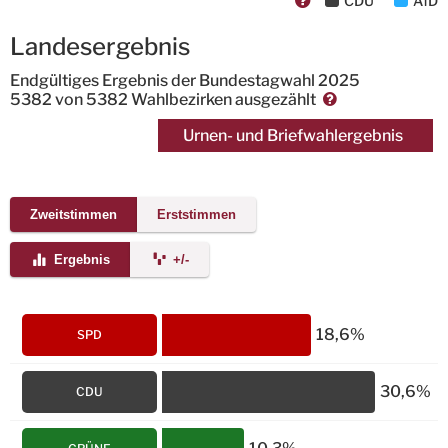
CDU
AfD
Landesergebnis
Endgültiges Ergebnis der Bundestagwahl 2025
5382
von
5382 Wahlbezirken
ausgezählt
Urnen- und Briefwahlergebnis
Zweitstimmen
Erststimmen
Ergebnis
+/-
18,6%
SPD
30,6%
CDU