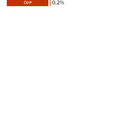
0,2%
ÖDP
0,0%
MLPD
BÜNDNIS
0,2%
DEUTSCHLAND
4,2%
BSW
Ergebnisse im Detail
2025
%
+/-
Wahlbeteiligung
83,0
5,8