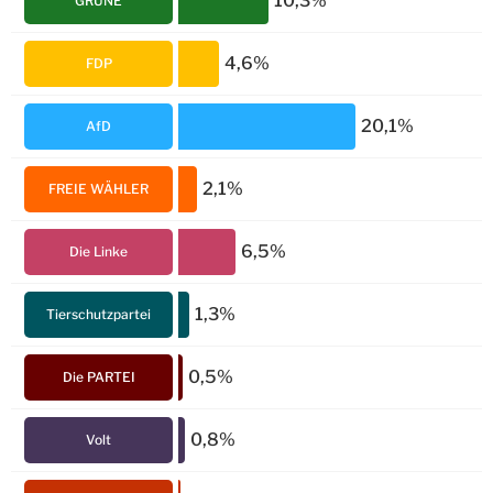
10,3%
GRÜNE
4,6%
FDP
20,1%
AfD
2,1%
FREIE WÄHLER
6,5%
Die Linke
1,3%
Tierschutzpartei
0,5%
Die PARTEI
0,8%
Volt